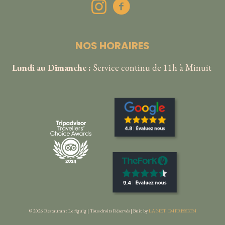
NOS HORAIRES
Lundi au Dimanche :
Service continu de 11h à Minuit
© 2026 Restaurant Le figuig |
Tous droits Réservés | Buit by
LA NET' IMPRESSION